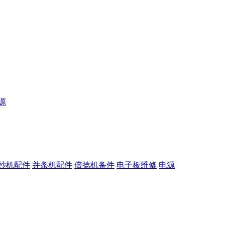
源
纱机配件
并条机配件
倍捻机备件
电子板维修
电源