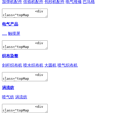
加弹机配件
倍捻机配件
包纱机配件
电气维修
巴马格
电气产品
.....
触摸屏
织布染整
剑杆织布机
喷水织布机
大圆机
喷气织布机
涡流纺
喷气纺
涡流纺