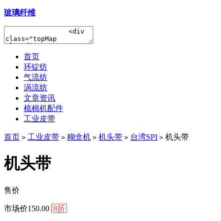
玻璃纤维
首页
环锭纺
气流纺
涡流纺
文章资讯
梳棉机配件
工业皮带
首页
工业皮带
糊盒机
机头带
台湾SPI
机头带
>
>
>
>
>
机头带
售价
市场价
150.00
8折