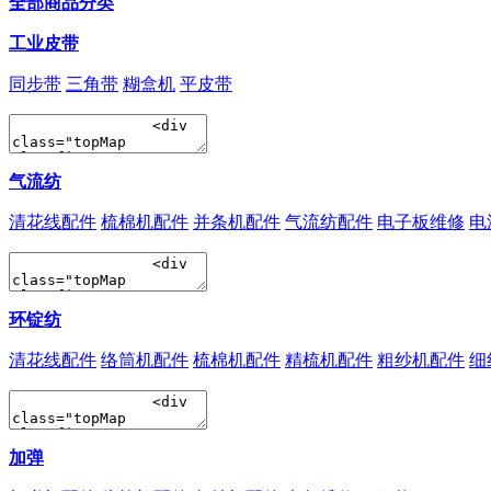
全部商品分类
工业皮带
同步带
三角带
糊盒机
平皮带
气流纺
清花线配件
梳棉机配件
并条机配件
气流纺配件
电子板维修
电
环锭纺
清花线配件
络筒机配件
梳棉机配件
精梳机配件
粗纱机配件
细
加弹