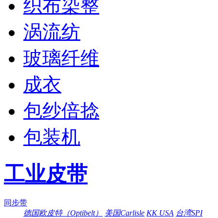
织布染整
涡流纺
玻璃纤维
成衣
包纱倍捻
包装机
工业皮带
同步带
德国欧皮特（Optibelt）
美国Carlisle
KK USA
台湾SPI