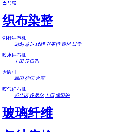
巴马格
织布染整
剑杆织布机
越剑
意达
经纬
舒美特
泰坦
日发
喷水织布机
丰田
津田驹
大圆机
韩国
德国
台湾
喷气织布机
必佳诺
多尼尔
丰田
津田驹
玻璃纤维