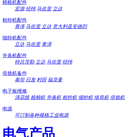
精梳机配件
宏源
经纬
马佐里
立达
粗纱机配件
青泽
马佐里
立达
意大利圣安德烈
细纱机配件
立达
马佐里
青泽
并条机配件
特吕茨勒
立达
马佐里
经纬
倍捻机备件
泰坦
日发
村田
福克曼
电子板维修
清花线
梳棉机
并条机
粗纱机
细纱机
络筒机
倍捻机
电源
可订制各种规格工业电源
电气产品