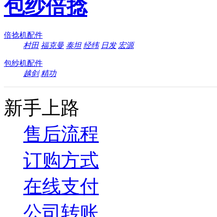
包纱倍捻
倍捻机配件
村田
福克曼
泰坦
经纬
日发
宏源
包纱机配件
越剑
精功
新手上路
售后流程
订购方式
在线支付
公司转账