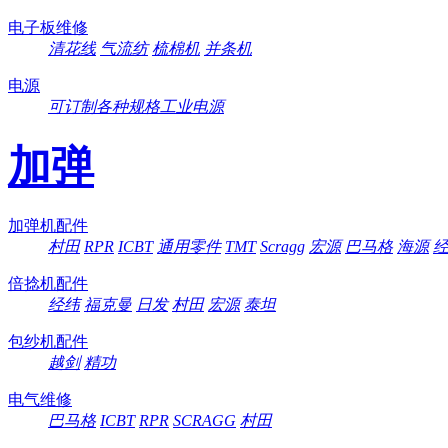
电子板维修
清花线
气流纺
梳棉机
并条机
电源
可订制各种规格工业电源
加弹
加弹机配件
村田
RPR
ICBT
通用零件
TMT
Scragg
宏源
巴马格
海源
倍捻机配件
经纬
福克曼
日发
村田
宏源
泰坦
包纱机配件
越剑
精功
电气维修
巴马格
ICBT
RPR
SCRAGG
村田