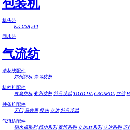
包装机
机头带
KK USA
SPI
同步带
气流纺
清花线配件
郑州纺机
青岛纺机
梳棉机配件
青岛纺机
郑州纺机
特吕茨勒
TOYO DA
CROSROL
立达
H
并条机配件
天门
马佐里
经纬
立达
特吕茨勒
气流纺配件
赐来福系列
精功系列
泰坦系列
立达BT系列
立达系列
苏