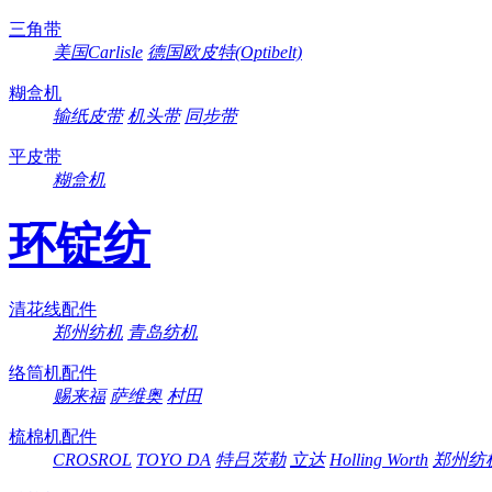
三角带
美国Carlisle
德国欧皮特(Optibelt)
糊盒机
输纸皮带
机头带
同步带
平皮带
糊盒机
环锭纺
清花线配件
郑州纺机
青岛纺机
络筒机配件
赐来福
萨维奥
村田
梳棉机配件
CROSROL
TOYO DA
特吕茨勒
立达
Holling Worth
郑州纺