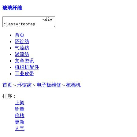
玻璃纤维
首页
环锭纺
气流纺
涡流纺
文章资讯
梳棉机配件
工业皮带
首页
环锭纺
电子板维修
梳棉机
>
>
>
排序：
上架
销量
价格
更新
人气