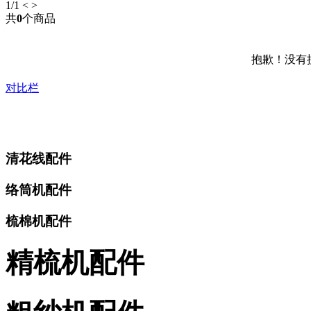
1
/1
<
>
共
0
个商品
抱歉！没有
对比栏
清花线配件
络筒机配件
梳棉机配件
精梳机配件