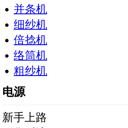
并条机
细纱机
倍捻机
络筒机
粗纱机
电源
新手上路