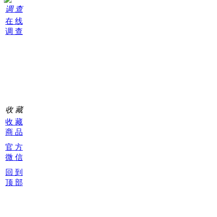
调 查
在 线
调 查
购
物
车
0
收 藏
收 藏
商 品
官 方
微 信
回 到
顶 部