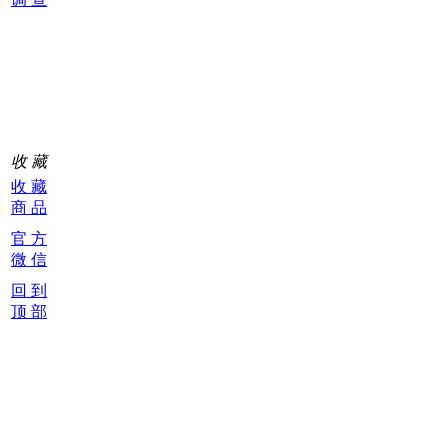
购
物
车
0
收 藏
收 藏
商 品
官 方
微 信
回 到
顶 部