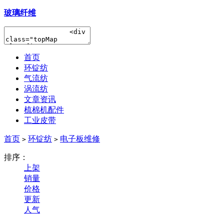
玻璃纤维
首页
环锭纺
气流纺
涡流纺
文章资讯
梳棉机配件
工业皮带
首页
环锭纺
电子板维修
>
>
排序：
上架
销量
价格
更新
人气