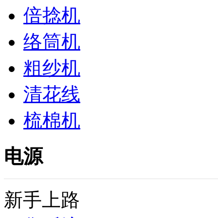
倍捻机
络筒机
粗纱机
清花线
梳棉机
电源
新手上路