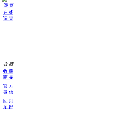
调 查
在 线
调 查
购
物
车
0
收 藏
收 藏
商 品
官 方
微 信
回 到
顶 部