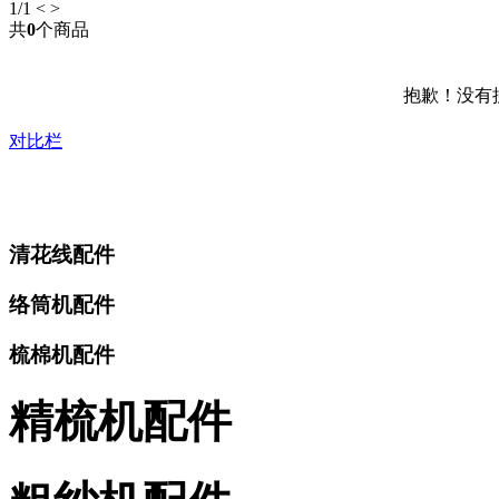
1
/1
<
>
共
0
个商品
抱歉！没有
对比栏
清花线配件
络筒机配件
梳棉机配件
精梳机配件