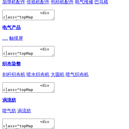
加弹机配件
倍捻机配件
包纱机配件
电气维修
巴马格
电气产品
.....
触摸屏
织布染整
剑杆织布机
喷水织布机
大圆机
喷气织布机
涡流纺
喷气纺
涡流纺