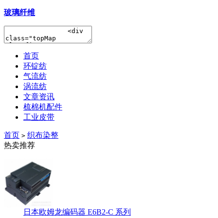
玻璃纤维
首页
环锭纺
气流纺
涡流纺
文章资讯
梳棉机配件
工业皮带
首页
织布染整
>
热卖推荐
日本欧姆龙编码器 E6B2-C 系列