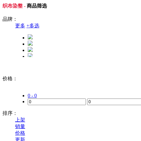
织布染整 -
商品筛选
品牌：
更多
+
多选
价格：
0 - 0
排序：
上架
销量
价格
更新