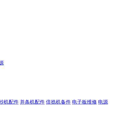
源
纱机配件
并条机配件
倍捻机备件
电子板维修
电源