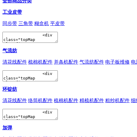
全部商品分类
工业皮带
同步带
三角带
糊盒机
平皮带
气流纺
清花线配件
梳棉机配件
并条机配件
气流纺配件
电子板维修
电
环锭纺
清花线配件
络筒机配件
梳棉机配件
精梳机配件
粗纱机配件
细
加弹