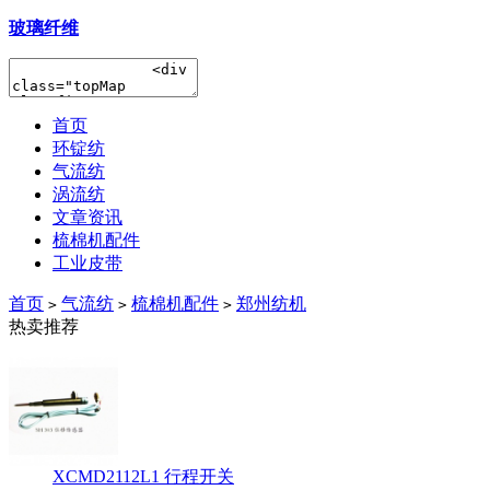
玻璃纤维
首页
环锭纺
气流纺
涡流纺
文章资讯
梳棉机配件
工业皮带
首页
气流纺
梳棉机配件
郑州纺机
>
>
>
热卖推荐
XCMD2112L1 行程开关