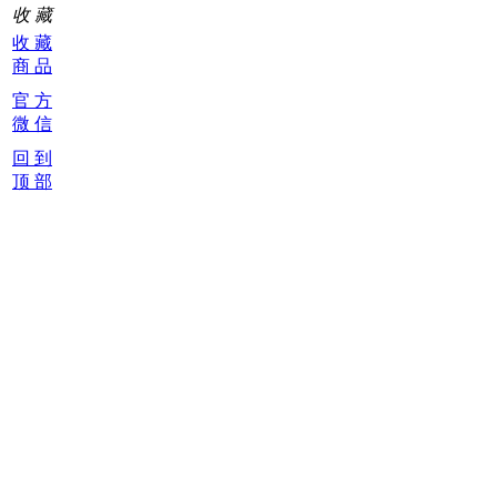
收 藏
收 藏
商 品
官 方
微 信
回 到
顶 部