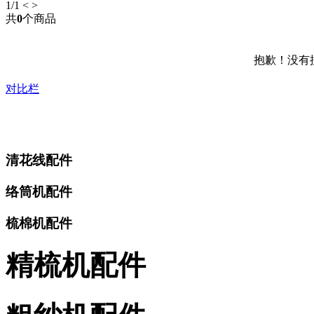
1
/1
<
>
共
0
个商品
抱歉！没有
对比栏
清花线配件
络筒机配件
梳棉机配件
精梳机配件