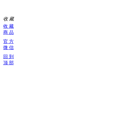
收 藏
收 藏
商 品
官 方
微 信
回 到
顶 部