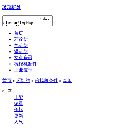
玻璃纤维
首页
环锭纺
气流纺
涡流纺
文章资讯
梳棉机配件
工业皮带
首页
环锭纺
倍捻机备件
泰坦
>
>
>
排序：
上架
销量
价格
更新
人气