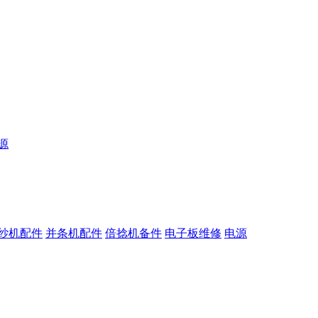
源
纱机配件
并条机配件
倍捻机备件
电子板维修
电源