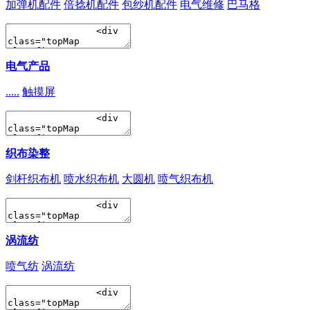
加弹机配件
倍捻机配件
包纱机配件
电气维修
巴马格
电气产品
.....
触摸屏
织布染整
剑杆织布机
喷水织布机
大圆机
喷气织布机
涡流纺
喷气纺
涡流纺