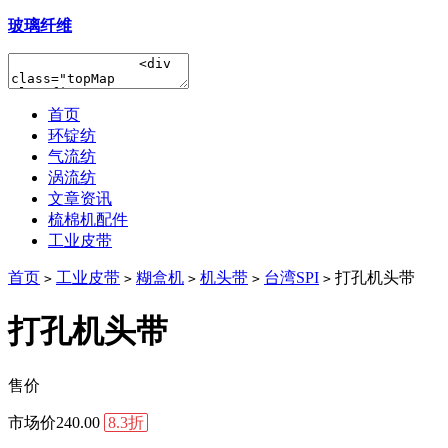
玻璃纤维
首页
环锭纺
气流纺
涡流纺
文章资讯
梳棉机配件
工业皮带
首页
工业皮带
糊盒机
机头带
台湾SPI
打孔机头带
>
>
>
>
>
打孔机头带
售价
市场价
240.00
8.3折