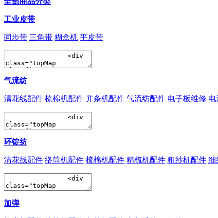
全部商品分类
工业皮带
同步带
三角带
糊盒机
平皮带
气流纺
清花线配件
梳棉机配件
并条机配件
气流纺配件
电子板维修
电
环锭纺
清花线配件
络筒机配件
梳棉机配件
精梳机配件
粗纱机配件
细
加弹