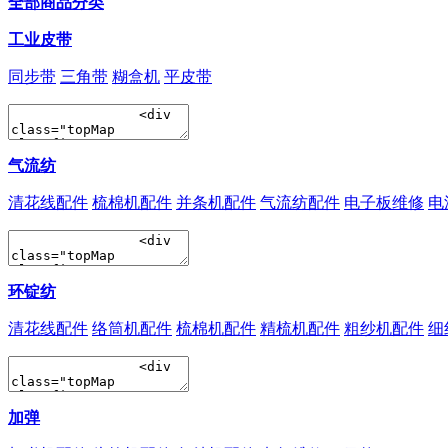
全部商品分类
工业皮带
同步带
三角带
糊盒机
平皮带
气流纺
清花线配件
梳棉机配件
并条机配件
气流纺配件
电子板维修
电
环锭纺
清花线配件
络筒机配件
梳棉机配件
精梳机配件
粗纱机配件
细
加弹