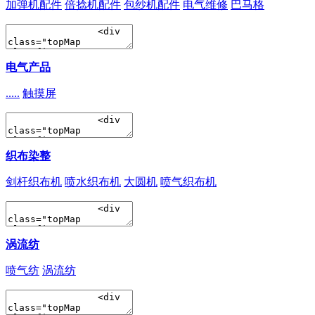
加弹机配件
倍捻机配件
包纱机配件
电气维修
巴马格
电气产品
.....
触摸屏
织布染整
剑杆织布机
喷水织布机
大圆机
喷气织布机
涡流纺
喷气纺
涡流纺