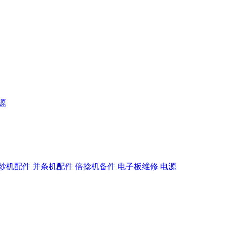
源
纱机配件
并条机配件
倍捻机备件
电子板维修
电源