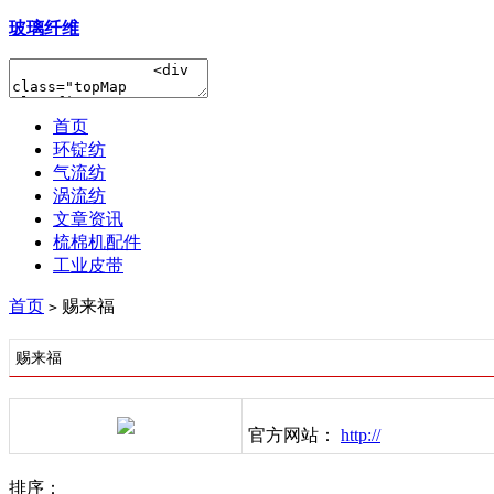
玻璃纤维
首页
环锭纺
气流纺
涡流纺
文章资讯
梳棉机配件
工业皮带
首页
赐来福
>
赐来福
官方网站：
http://
排序：