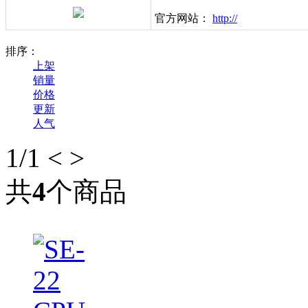
官方网站：
http://
排序：
上架
销量
价格
更新
人气
1
/1
<
>
共
4
个商品