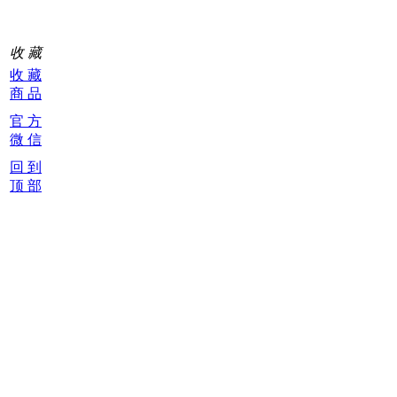
收 藏
收 藏
商 品
官 方
微 信
回 到
顶 部