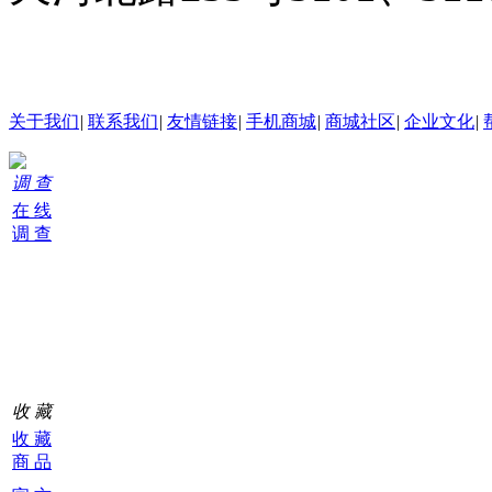
24小时在线客服
关于我们
|
联系我们
|
友情链接
|
手机商城
|
商城社区
|
企业文化
|
调 查
在 线
调 查
购
物
车
0
收 藏
收 藏
商 品