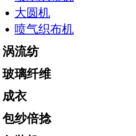
大圆机
喷气织布机
涡流纺
玻璃纤维
成衣
包纱倍捻