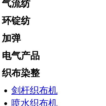
气流纺
环锭纺
加弹
电气产品
织布染整
剑杆织布机
喷水织布机