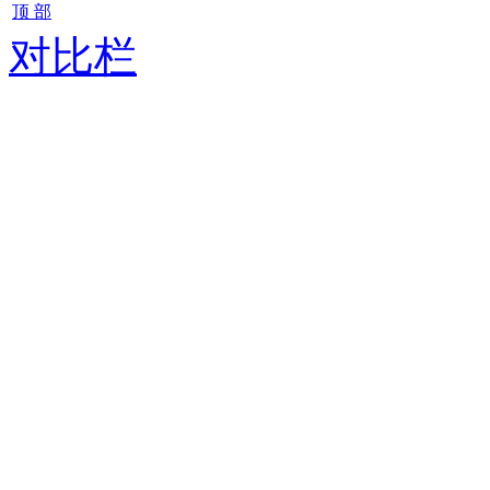
顶 部
对比栏