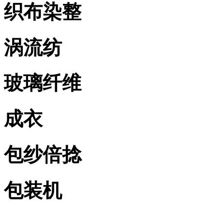
织布染整
涡流纺
玻璃纤维
成衣
包纱倍捻
包装机