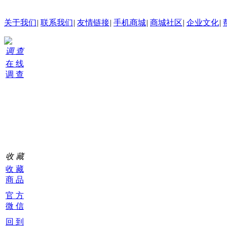
关于我们
|
联系我们
|
友情链接
|
手机商城
|
商城社区
|
企业文化
|
调 查
在 线
调 查
购
物
车
0
收 藏
收 藏
商 品
官 方
微 信
回 到